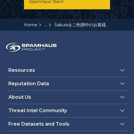
Spamhaus Team
...
Home
Sakuraをご利用中のお客様、Spamh
Resources
Reputation Data
About Us
Threat Intel Community
Free Datasets and Tools