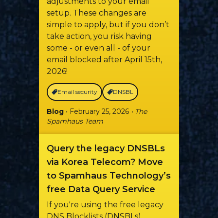
adjustments to your email
setup. These changes are
simple to apply, but if you don’t
take action, you risk having
some - or even all - of your
email blocked after April 15th,
2026!
Email security
DNSBL
Blog
• February 25, 2026
• The
Spamhaus Team
Query the legacy DNSBLs
via Korea Telecom? Move
to Spamhaus Technology’s
free Data Query Service
If you're using the free legacy
DNS Blocklists (DNSBLs)