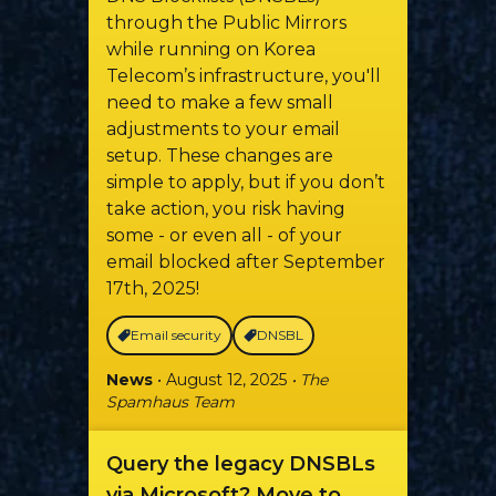
through the Public Mirrors
while running on Korea
Telecom’s infrastructure, you'll
need to make a few small
adjustments to your email
setup. These changes are
simple to apply, but if you don’t
take action, you risk having
some - or even all - of your
email blocked after September
17th, 2025!
Email security
DNSBL
News
• August 12, 2025
• The
Spamhaus Team
Query the legacy DNSBLs
via Microsoft? Move to