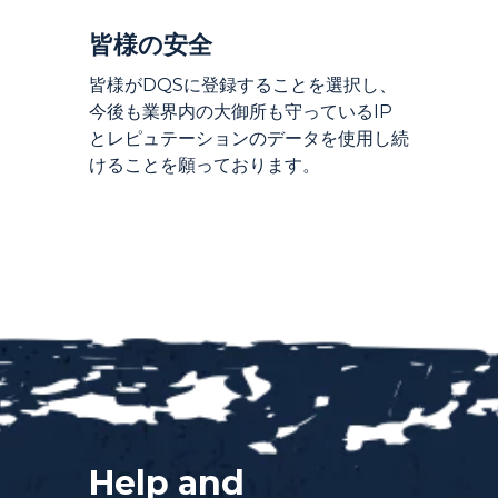
Introduction
皆様の安全
皆様がDQSに登録することを選択し、
今後も業界内の大御所も守っているIP
とレピュテーションのデータを使用し続
けることを願っております。
Help and