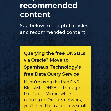
recommended
content
See below for helpful articles
and recommended content
Querying the free DNSBLs
via Oracle? Move to
Spamhaus Technology’s
free Data Query Service
If you're using the free DNS
Blocklists (DNSBLs) through
the Public Mirrors while
running on Oracle’s network,
you'll need to make a few small