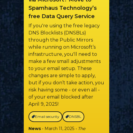
Spamhaus Technology’s
free Data Query Service
If you're using the free legacy
DNS Blocklists (DNSBLs)
through the Public Mirrors
while running on Microsoft’s
infrastructure, you'll need to
make a few small adjustments
to your email setup. These
changes are simple to apply,
but if you don’t take action, you
risk having some - or even all -
of your email blocked after
April 9, 2025!
Email security
DNSBL
News
• March 11, 2025
• The